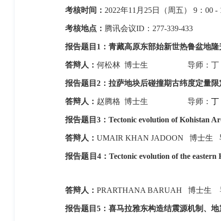
考核时间：
2022
年
11
月
25
日（周五）
9
：
00 -
考核地点：
腾讯会议
ID
：
277-339-433
报告题目
1
：青藏高原东部始新世热鲁盆地隆
答辩人：
何松林
博士生
导师：丁
报告题目
2
：拉萨地块后碰撞期古纬度定量限
答辩人：
赵腾格
博士生
导师：
丁
报告题目
3
：
Tectonic evolution of Kohistan A
答辩人：
UMAIR KHAN JADOON
博士生
报告题目
4
：
Tectonic evolution of the eastern
答辩人：
PRARTHANA BARUAH
博士生
报告题目
5
：喜马拉雅东构造结震源机制、地