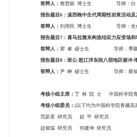
答辩人：
詹慧丽
博士生
导师：白
报告题目
6
：滇西晚中生代周期性岩浆活动及
答辩人：
刘用民
博士生
导师：史
报告题目
7
：喜马拉雅东构造结应力应变场和
答辩人：
瞿
睿
硕士生
导师：季
报告题目
8
：班公
-
怒江洋东段八宿地区俯冲
-
答辩人：
尹
峥
硕士生
导师：蔡
考核小组主席：
丁
林
院
士
中国科学院
考核小组委员：
(
以下均为中国科学院青藏高
范蔚茗
研究员
赵
平
研究员
赵俊猛
研究员
何建坤
研究员