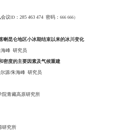
讯会议
：
285 463 474
密码：
ID
666 666）
喀喇昆仑地区小冰期结束以来的冰川变化
朱海峰
研究员
和密度的主要因素及气候重建
梁尔源
/
朱海峰
研究员
学院青藏高原研究所
源研究所