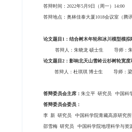
答辩时间：
2022
年
5
月
9
日（周一）
14:00
答辩地点：奥林佳泰大厦
1018
会议室（
腾
论文题目
1
：结合树木年轮和冰川模型模拟
答辩人：朱晓龙 硕士生
导师：
论文题目
2
：影响北天山雪岭云杉树轮宽度
答辩人：杜琪琪 博士生
导师：
答辩委员会主席：
朱立平 研究员
中国科
答辩委员会委员：
李
新
研究员
中国科学院青藏高原研究所
邵雪梅
研究员
中国科学院地理科学与资