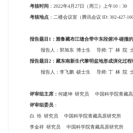
考核时间
：
2022
年
4
月
27
日（周三）上午
10
：
30
考核地点
：二楼会议室（腾讯会议
ID: 302-427-16
报告题目
1
：雅鲁藏布江缝合带中东段俯冲
-
碰撞
报告人：郭旭东
博士生
导师
:
丁
林
院
报告题目
2
：藏东南新生代黎明盆地形成演化过程
报告人：李飞鹏
硕士生
导师
:
丁
林
院
评审组主席：
何建坤
研究员
中国科学院青藏高
评审组委员
：
白 玲
研究员
中国科学院青藏高原研究所
李金祥
研究员
中国科学院青藏高原研究所