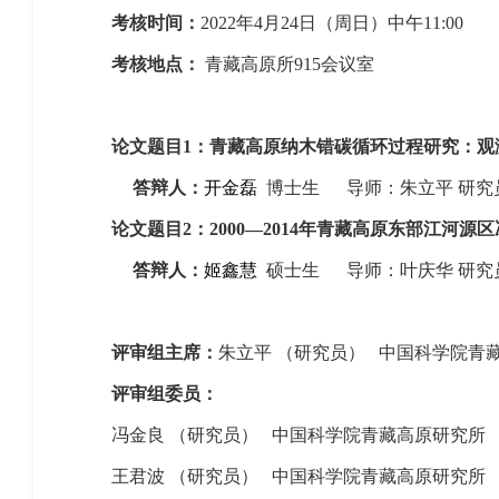
考核时间：
2022
年
4
月
24
日（周日）中午
11:00
考核地点：
青藏高原所
915
会议室
论文题目
1
：青藏高原纳木错碳循环过程研究：观
答辩人：
开金磊
博士生
导师：朱立平 研究
论文题目
2
：
2000
—
2014
年青藏高原东部江河源区
答辩人：
姬鑫慧
硕士生
导师：叶庆华 研究
评审组主席：
朱立平 （研究员）
中国科学院青
评审组委员：
冯金良 （研究员）
中国科学院青藏高原研究所
王君波 （研究员）
中国科学院青藏高原研究所