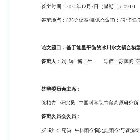
答辩时间：
2021
年
12
月
7
日（星期二）
09:00
答辩地点：
825
会议室
/
腾讯会议
ID
：
894 543 
论文题目：基于能量平衡的冰川水文耦合模
答辩人：
刘
铸
博士生
导师：苏凤阁
答辩委员会主席：
徐柏青
研究员
中国科学院青藏高原研究所
答辩委员会委员：
罗 毅
研究员
中国科学院地理科学与资源研