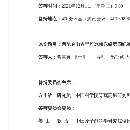
答辩时间：
2021
年
12
月
1
日（星期三）
9:00
答辩地点：
408
会议室（腾讯会议：
419 698 6
论文题目：西昆仑山古里雅冰帽东缘第四纪
答辩人：
曾雪真 博士生
导师：易朝路
答辩委员会主席：
方小敏
研究员
中国科学院青藏高原研究
答辩委员会委员：
姜 山
教
授
中国原子能科学研究院核