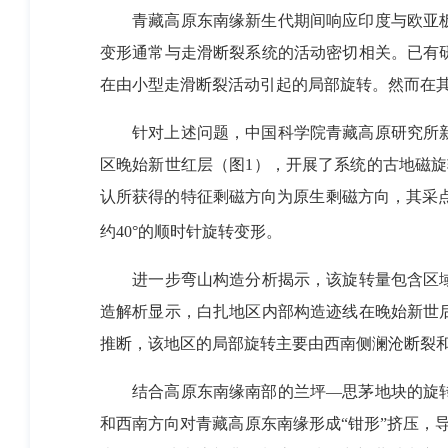
青藏高原东南缘新生代期间响应印度与欧亚板
变形通常与
走滑断裂系统
的活动密切相关。
已有
在
由小型走滑断裂
活动
引起的局部旋转
。然而在
针对上述问题，中国科学院青藏高原研究所新
区
晚
始新世红层
（图
1
）
，开展了系统的古地磁
旋
认
所获得的特征剩磁方向
为
原生
剩磁方向，其
采
约
40°
的顺时针旋转
变形
。
进一步弯山构造分析揭示，该旋转量包含区
造解析显示，
白扎
地区
内部构造迹线
在晚始新世
推断，
该
地区的局部旋转主要由西南侧澜沧断裂
结合
高原东南缘南部的兰坪
—
思茅地块
的旋
和西南方向对青藏高原东南缘形成
“
钳形
”
挤压，