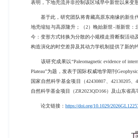
表明，下地壳流并非控制该区域早中新世以来变
基于此，研究团队将青藏高原东南缘的新生代
地壳缩短与
高原隆升
；（
2
）晚始新世
–
渐新世：
今：变形方式转换为
分散的
小规模走滑断裂活动
构造演化的时空差异及其动力学机制提供了新的
该研究成果以
“Paleomagnetic evidence of internal
Plateau”
为题，发表于国际权威地学期刊
Geophysica
国家自然科学基金项目（
42430807
、
42130205
、
自然科学基金项目（
ZR2023QD166
）及山东省高
论文链接：
https://doi.org/10.1029/2026GL1225