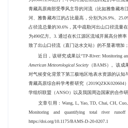
青藏高原南部受季风主导的河流（比如雅鲁藏布
河、雅鲁藏布江的占比最高，分别为
26.9%
、
25.
占径流总量的
30.6%
，其中疏勒河出山口径流量
为
490
亿方。
3.
通过在长江源区流域开展高分辨率
致了出山口径流（直门达水文站）的不显著增加
近日，该研究成果以“
TP-River: Monitoring and
American Meteorological Society
（
BAMS
）。该成
对气候变化背景下第三极地区地表水资源的认知
青藏高原综合科学考察研究（
2019QZKK020604
学组织联盟（
ANSO
）以及我国周边国家的合作
文章引用：
Wang, L, Yao, TD, Chai, CH, Cuo, 
Monitoring and quantifying total river runo
https://doi.org/10.1175/BAMS-D-20-0207.1