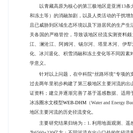
以青藏高原为核心的第三极地区是亚洲
13
条
和冻土等）的消融加剧，以及人类活动的干扰增
且已威胁到区域生态环境以及下游居民的生产生
关各国的严格管控，导致该地区径流实测资料颇
江、澜沧江、阿姆河、锡尔河、塔里木河、伊犁
化、冰川退化、积雪消融和冻土变化等不同因素
学意义。
针对以上问题，在中科院“丝路环境”专项
过去两年里初步构建了第三极地区主要河流的出
证资料；建立并逐渐完善了基于遥感数据、适用
冰冻圈水文模型
WEB-DHM
（
Water and Energy Bud
地区主要河流的历史径流变化。
主要研究结果归纳为：
1.
利用地面观测、遥
为
6560
±
230
亿方；不同河流在出山口处的年径流