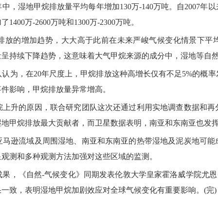
湿地甲烷排放量平均每年增加130万-140万吨。自2007年以
00万-2600万吨和1300万-2300万吨。
的增加趋势，大大高于此前在未来严峻气候变化情景下平均
量呈持续下降趋势，这意味着大气甲烷来源的成分中，湿地等自
为，在20年尺度上，甲烷排放这种高增长仅有不足5%的概率
事件影响，甲烷排放量异常增高。
升的原因，联合研究团队这次还通过利用实地调查数据和再
湿地甲烷排放最大贡献者，而卫星数据表明，南亚和东南亚也发
逊流域及周围湿地、南亚和东南亚的热带湿地及泥炭地可能
星观测和多种观测方法加强对这些区域的监测。
自然-气候变化》同期发表伦敦大学皇家霍洛威学院尤恩·尼斯比特(
一致，表明湿地甲烷加剧效应对全球气候变化有重要影响。(完)