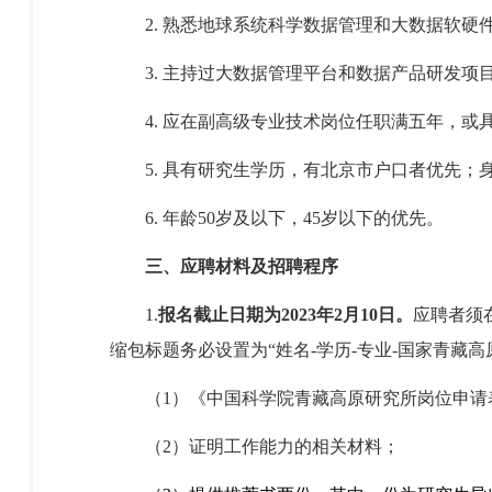
2.
熟悉地球系统科学数据管理和大数据软硬
3.
主持过大数据管理平台和数据产品研发项
4.
应在副高级专业技术岗位任职满五年，或
5.
具有研究生学历，有北京市户口者优先；
6.
年龄
50
岁及以下，
45
岁以下的优先。
三、
应聘材料及招聘程序
1.
报名截止日期为
2023
年
2
月
10
日。
应聘者须
缩包标题务必设置为“姓名
-
学历
-
专业
-
国家青藏高
（1
）
《中国科学院青藏高原研究所岗位申请
（2）
证明工作能力的相关材料；