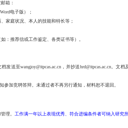
定邮箱：
Word
电子版）；
历、家庭状况、本人的技能和特长等；
（如：推荐信或工作鉴定、各类证书等）。
。
文档发送至
wangjoy@itpcas.ac.cn
，并抄送
hrd@itpcas.ac.cn
。文档
知参加竞聘答辩。未通过者不再另行通知，材料恕不退回。
和管理。
工作满一年以上表现优秀、符合进编条件者可纳入研究