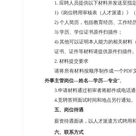
1.
应聘人员提供以下材料并发送至指
1)
《岗位聘用审核表（人才派遣）》（
2)
个人简历，包括教育经历、工作经
3)
学历、学位证书原件扫描件；
4)
其他可以证明本人能力的相关材料
证书、证件等材料请提供原件扫描件
2.
材料提交要求
请将所有材料按顺序制作成一个
PDF
外事主管
岗位—姓名—学历—专业
”。
3.
申请材料通过初审者将邮件或电话通
4.
竞聘答辩面试时间和地点另行通知。
五、岗位待遇
薪资待遇面谈，以人才派遣方式聘用
六、联系方式