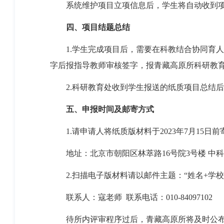
系统维护项目立项信息后，学生将自动收到
四、项目结题总结
1.
学生完成项目后，需要在科教结合协同育人
字后报指导教师审核签字，报青藏高原所科研教
2.
科研教育处收到学生报送的纸质项目总结后
五、申报时间及邮寄方式
1.
请申请人将纸质版材料于
2023
年
7
月
15
日前
地址：北京市朝阳区林萃路
16
号院
3
号楼
中科
2.
扫描电子版材料请以邮件主题：
“
姓名
+
学校
联系人：寇老师
联系电话：
010-84097102
待所内评审程序过后，青藏高原所将及时公