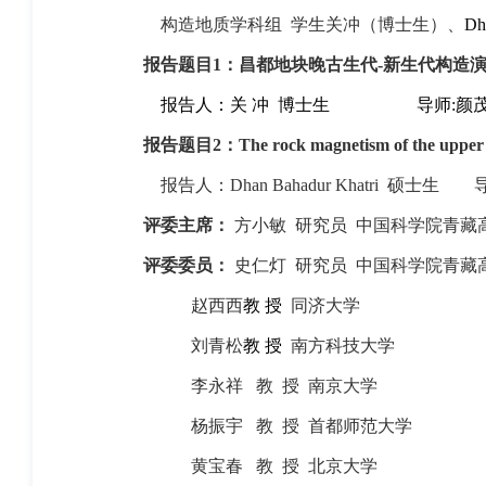
构造地质学科组
学生关冲（博士生）、
Dh
报告题目
1
：昌都地块晚古生代
-
新生代构造
报告人：关
冲
博士生
导师
:
颜
报告题目
2
：
The rock magnetism of the upper
报告人：
Dhan Bahadur Khatri
硕士生
评委主席：
方小敏 研究员
中国科学院青藏
评委委员：
史仁灯
研究员
中国科学院青藏
赵西西
教
授
同济大学
刘青松
教
授
南方科技大学
李永祥 教
授
南京大学
杨振宇 教
授
首都师范大学
黄宝春 教
授
北京大学