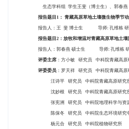
生态学科组
学生王斐（博士生）、郭春燕
报告题目
1
： 青藏高原草地土壤微生物季节
报告人：王
斐 博士生
导师
:
孔维栋 
报告题目
2
：放牧和增温对青藏高原草地土壤
报告人：郭春燕 硕士生
导师
:
孔维栋 
评委主席
：方小敏
研究员
中科院青藏高原
评委委员
：罗天祥
研究员
中科院青藏高原
汪诗平
研究员
中科院青藏高原研究
沈妙根
研究员
中科院青藏高原研究
张宪洲
研究员
中科院地理科学与资
陈保冬
研究员
中科院生态环境研究
杨元合
研究员
中科院植物研究所