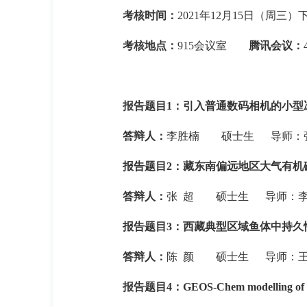
考核时间：
2021
年
12
月
15
日（周三）
考核地点：
915
会议室
腾讯会议：
报告题目
1
：引入普通数码相机的小型
答辩人：
李胜楠
硕士生
导师：
报告题目
2
：藏东南偏远地区大气有机
答辩人：
张
超
硕士生
导师：
报告题目
3
：西藏典型区域鱼体中持久
答辩人：
陈
颜
硕士生
导师：
报告题目
4
：
GEOS-Chem modelling of sur