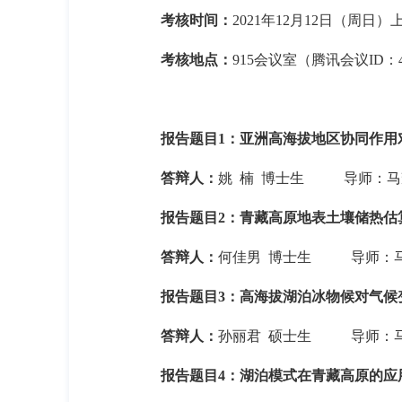
考核时间：
2021
年
12
月
12
日（周日）
考核地点：
915
会议室（腾讯会议
ID
：
报告题目
1
：亚洲高海拔地区协同作用
答辩人：
姚
楠
博士生
导师：马
报告题目
2
：青藏高原地表土壤储热估
答辩人：
何佳男
博士生
导师：
报告题目
3
：高海拔湖泊冰物候对气候
答辩人：
孙丽君
硕士生
导师：
报告题目
4
：湖泊模式在青藏高原的应