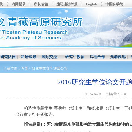
系统
内网登录
所长信箱
违纪违法举报
English
中国科学院
|
研究队伍
|
科研成果
|
国际交流
|
研究生教育
|
院地合作
|
党群园地
|
当前位置：
首页
>
研究生教育
>
通知公告
2016研究生学位论文开
2016-04-26
浏览量：910
构造地质组学生 栗兵帅（博士生）和杨永鹏（硕士生）于
4
会议室进行开题报告。
报告题目
1
：阿尔金断裂东侧弧形构造带新生代构造旋转的