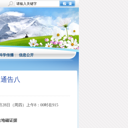
科学传播
|
信息公开
题通告八
月
28
日（周四）上午
8
：
00
时在
915
古地磁证据