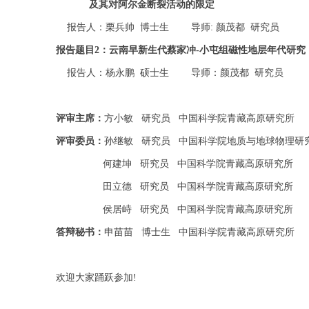
及其对阿尔金断裂活动的限定
报告人：栗兵帅
博士生
导师
:
颜茂都
研究员
报告题目
2
：云南早新生代蔡家冲
-
小屯组磁性地层年代研究
报告人：杨永鹏
硕士生
导师：颜茂都
研究员
评审主席：
方小敏
研究员
中国科学院青藏高原研究所
评审委员：
孙继敏
研究员
中国科学院地质与地球物理研
何建坤
研究员
中国科学院青藏高原研究所
田立德
研究员
中国科学院青藏高原研究所
侯居峙
研究员
中国科学院青藏高原研究所
答辩秘书：
申苗苗
博士生
中国科学院青藏高原研究所
欢迎大家踊跃参加
!