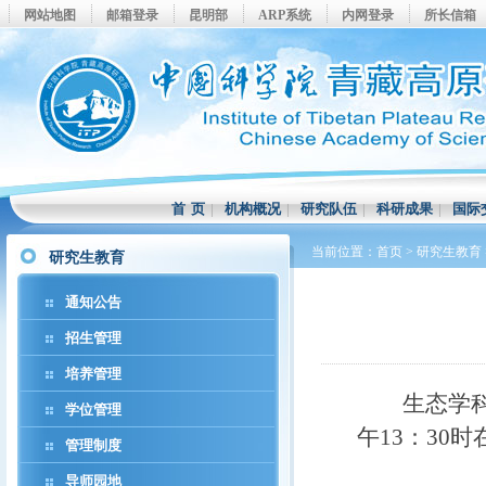
网站地图
邮箱登录
昆明部
ARP系统
内网登录
所长信箱
首 页
|
机构概况
|
研究队伍
|
科研成果
|
国际
当前位置：
首页
>
研究生教育
研究生教育
通知公告
招生管理
培养管理
生态学
学位管理
午
13
：
30
时
管理制度
导师园地