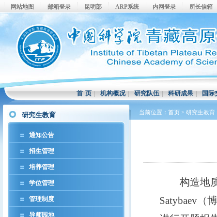
网站地图
邮箱登录
昆明部
ARP系统
内网登录
所长信箱
首 页
|
机构概况
|
研究队伍
|
科研成果
|
国际
当前位置：
首页
>
研究生教育
研究生教育
通知公告
招生管理
培养管理
构造地
学位管理
Satybaev
（
管理制度
导师园地