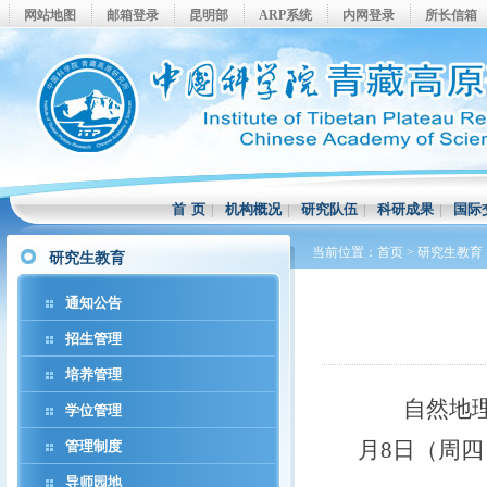
网站地图
邮箱登录
昆明部
ARP系统
内网登录
所长信箱
首 页
|
机构概况
|
研究队伍
|
科研成果
|
国际
当前位置：
首页
>
研究生教育
研究生教育
通知公告
招生管理
培养管理
自然地
学位管理
月
8
日
（周四
管理制度
导师园地