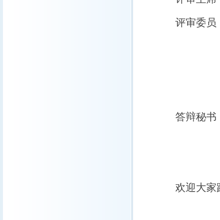
评审委员
张寅生
邬光剑
张 凡
答辩秘书
欢迎大家