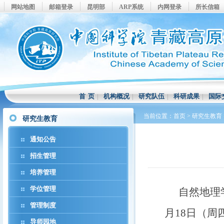
网站地图
邮箱登录
昆明部
ARP系统
内网登录
所长信箱
首 页
|
机构概况
|
研究队伍
|
科研成果
|
国际
当前位置：
首页
>
研究生教育
研究生教育
通知公告
招生管理
培养管理
学位管理
自然地理
管理制度
月18日（周
导师园地