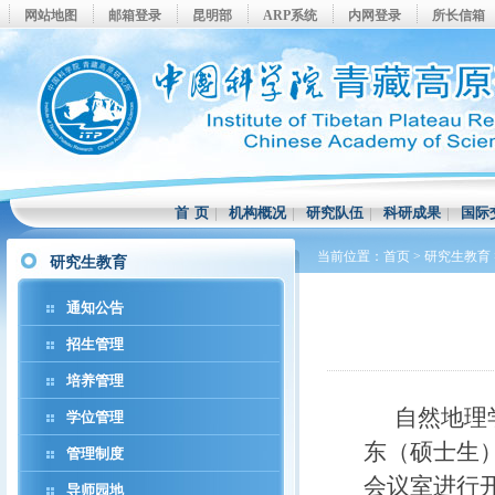
网站地图
邮箱登录
昆明部
ARP系统
内网登录
所长信箱
首 页
|
机构概况
|
研究队伍
|
科研成果
|
国际
当前位置：
首页
>
研究生教育
研究生教育
通知公告
招生管理
培养管理
自然地理
学位管理
东（硕士生）
管理制度
会议室进行
导师园地