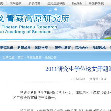
系统
内网登录
所长信箱
违纪违法举报
English
中国科学院
|
研究队伍
|
科研成果
|
国际交流
|
研究生教育
|
院地合作
|
党群园地
|
当前位置：
首页
>
研究生教育
>
通知公告
2011研究生学位论文开
2011-05-03
浏览量：804
构造学科组学生刘德亮（博士生）、张晓冉和于俊杰（硕士生）
所二楼会议室进行开题报告。