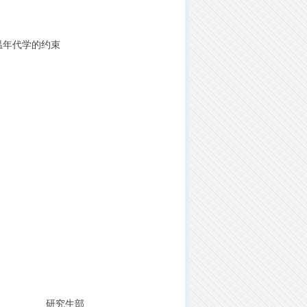
温年代学的约束
生部