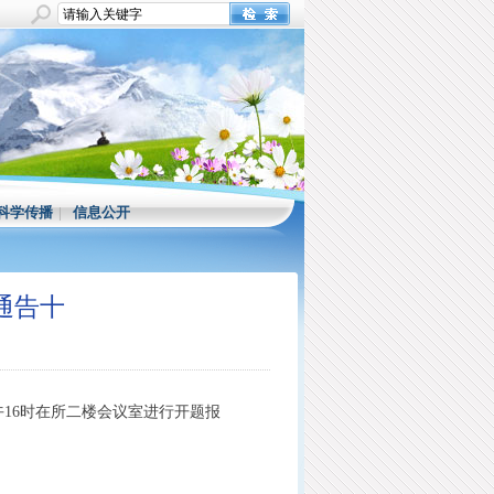
科学传播
|
信息公开
通告十
午16时在所二楼会议室进行开题报