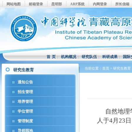
网站地图
邮箱登录
昆明部
ARP系统
内网登录
所长信箱
首 页
|
机构概况
|
研究队伍
|
科研成果
|
国际
当前位置：
首页
>
研究生教育
研究生教育
通知公告
招生管理
培养管理
自然地理
学位管理
人于4月23
管理制度
导师园地