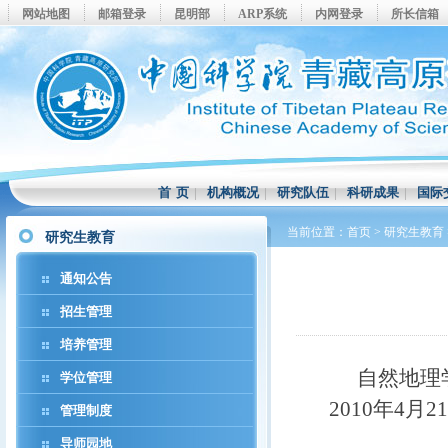
网站地图
邮箱登录
昆明部
ARP系统
内网登录
所长信箱
首 页
|
机构概况
|
研究队伍
|
科研成果
|
国际
当前位置：
首页
>
研究生教育
研究生教育
通知公告
招生管理
培养管理
自然地理
学位管理
2010年4月
管理制度
导师园地