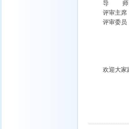
导 师:
评审主席
评审委员
李伟平
苏中波 教 
马耀明
欢迎大家