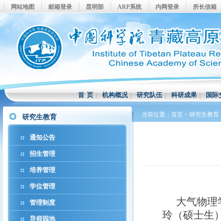
网站地图
邮箱登录
昆明部
ARP系统
内网登录
所长信箱
首 页
|
机构概况
|
研究队伍
|
科研成果
|
国际
当前位置：
首页
>
研究生教育
研究生教育
通知公告
招生管理
培养管理
学位管理
大气物理
管理制度
玲（硕士生）
导师园地