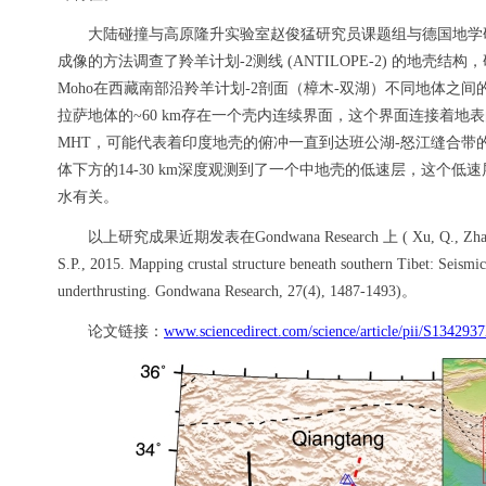
大陆碰撞与高原隆升实验室赵俊猛研究员课题组与德国地学研
成像的方法调查了羚羊计划-2测线 (ANTILOPE-2) 的地壳结构
Moho在西藏南部沿羚羊计划-2剖面（樟木-双湖）不同地体之间
拉萨地体的~60 km存在一个壳内连续界面，这个界面连接着地
MHT，可能代表着印度地壳的俯冲一直到达班公湖-怒江缝合带的
体下方的14-30 km深度观测到了一个中地壳的低速层，这个
水有关。
以上研究成果近期发表在Gondwana Research 上 ( Xu, Q., Zhao, J.M.,
S.P., 2015. Mapping crustal structure beneath southern Tibet: Seismic
underthrusting. Gondwana Research, 27(4), 1487-1493)。
论文链接：
www.sciencedirect.com/science/article/pii/S13429