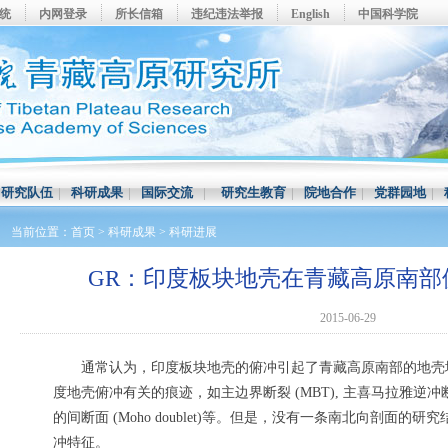
系统
内网登录
所长信箱
违纪违法举报
English
中国科学院
|
研究队伍
|
科研成果
|
国际交流
|
研究生教育
|
院地合作
|
党群园地
|
当前位置：
首页
>
科研成果
>
科研进展
GR：印度板块地壳在青藏高原南部
2015-06-29
通常认为，印度板块地壳的俯冲引起了青藏高原南部的地壳
度地壳俯冲有关的痕迹，如主边界断裂 (MBT), 主喜马拉雅逆冲断
的间断面 (Moho doublet)等。但是，没有一条南北向剖面
冲特征。