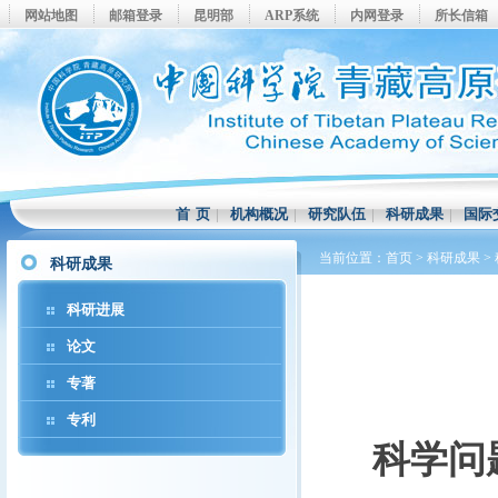
网站地图
邮箱登录
昆明部
ARP系统
内网登录
所长信箱
首 页
|
机构概况
|
研究队伍
|
科研成果
|
国际
当前位置：
首页
>
科研成果
>
科研成果
科研进展
论文
专著
专利
科学问