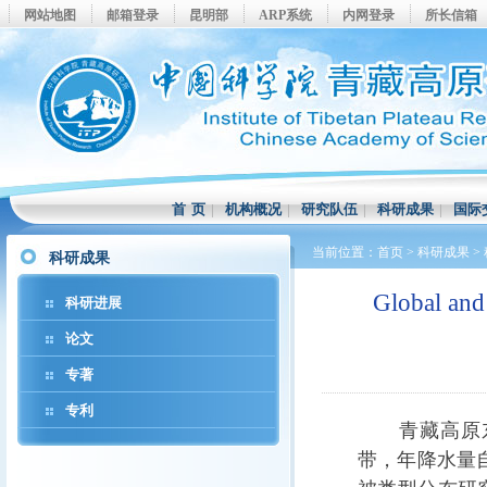
网站地图
邮箱登录
昆明部
ARP系统
内网登录
所长信箱
首 页
|
机构概况
|
研究队伍
|
科研成果
|
国际
当前位置：
首页
>
科研成果
>
科研成果
Global 
科研进展
论文
专著
专利
青藏高原东
带，年降水量自