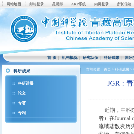
网站地图
邮箱登录
昆明部
ARP系统
内网登录
所长信箱
首 页
|
机构概况
|
研究队伍
|
科研成果
|
国际
当前位置：
首页
>
科研成果
>
科研成果
JGR：
科研进展
论文
专著
近期，中科院
专利
者）在
Journal 
流域蒸散发历