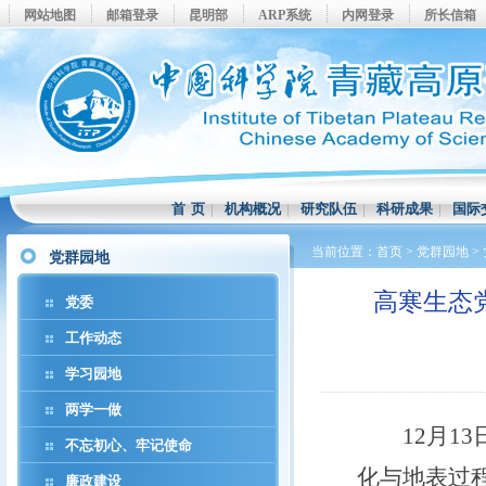
网站地图
邮箱登录
昆明部
ARP系统
内网登录
所长信箱
首 页
|
机构概况
|
研究队伍
|
科研成果
|
国际
当前位置：
首页
>
党群园地
>
党群园地
高寒生态
党委
工作动态
学习园地
两学一做
12月13
不忘初心、牢记使命
化与地表过
廉政建设