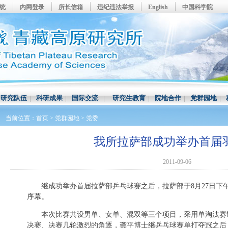
系统
内网登录
所长信箱
违纪违法举报
English
中国科学院
|
研究队伍
|
科研成果
|
国际交流
|
研究生教育
|
院地合作
|
党群园地
|
当前位置：
首页
>
党群园地
>
党委
我所拉萨部成功举办首届
2011-09-06
继成功举办首届拉萨部乒乓球赛之后，拉萨部于8月27日下
序幕。
本次比赛共设男单、女单、混双等三个项目，采用单淘汰赛
决赛、决赛几轮激烈的角逐，龚平博士继乒乓球赛单打夺冠之后