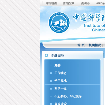
网站地图
邮箱登录
昆明部
ARP
首 页
|
机构概况
党群园地
党委
工作动态
学习园地
两学一做
不忘初心、牢记使命
廉政建设