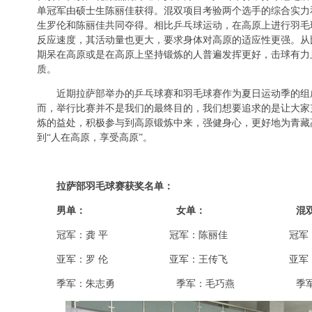
单冠军由硕士生陈丽佳获得。混双项目考验两个选手的综合实力
生罗伦和陈丽佳共同夺得。相比乒乓球运动，在高原上进行羽毛
反应速度，其活动量也更大，要求身体对高原的适应性更强。从
期呆在高原或是在高原上坚持锻炼的人普遍发挥更好，击球有力
质。
近期拉萨部举办的乒乓球赛和羽毛球赛作为夏日运动季的组
而，举行比赛并不是我们的最终目的，我们想要追求的是让大家
炼的益处，积极参与到高原锻炼中来，强健身心，更好地为青藏
到“人在高原，享受高原”。
拉萨部羽毛球赛获奖名单：
男单： 女单： 混双
冠军：龚 平 冠军：陈丽佳 冠军：罗
亚军：罗 伦 亚军：王传飞 亚军：朱
季军：朱志勇 季军：毛巧燕 季军：